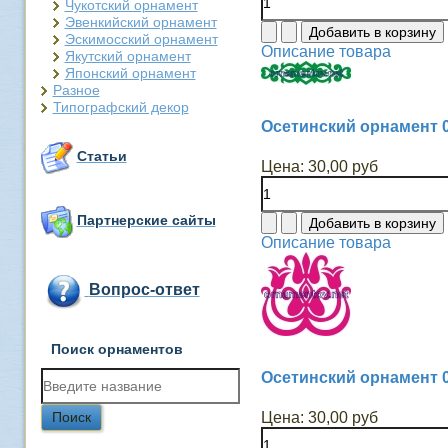
Чукотский орнамент
Эвенкийский орнамент
Эскимосский орнамент
Описание товара
Якутский орнамент
Японский орнамент
Разное
Типографский декор
Осетинский орнамент 
Статьи
Цена:
30,00 руб
Партнерские сайты
Описание товара
Вопрос-ответ
Поиск орнаментов
Осетинский орнамент 
Цена:
30,00 руб