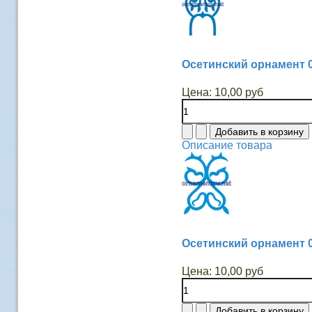
Осетинский орнамент 
Цена:
10,00 руб
Описание товара
Осетинский орнамент 
Цена:
10,00 руб