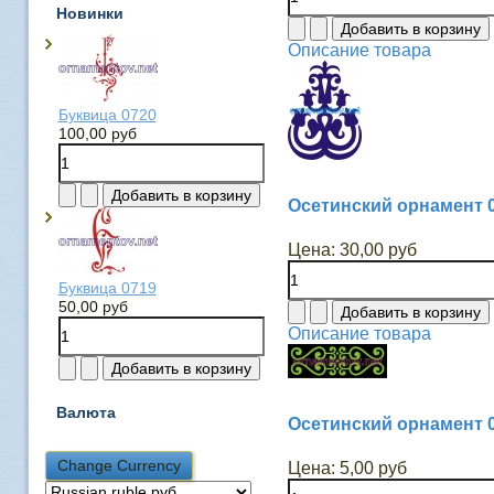
Новинки
Описание товара
Буквица 0720
100,00 руб
Осетинский орнамент 
Цена:
30,00 руб
Буквица 0719
50,00 руб
Описание товара
Валюта
Осетинский орнамент 
Цена:
5,00 руб