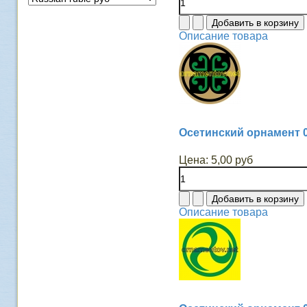
Описание товара
Осетинский орнамент 
Цена:
5,00 руб
Описание товара