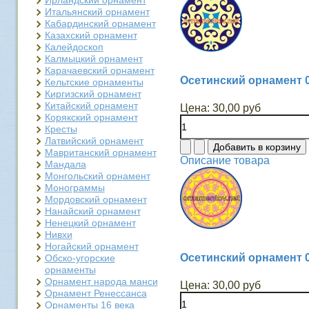
Итальянский орнамент
Кабардинский орнамент
Казахский орнамент
Калейдоскоп
Калмыцкий орнамент
Карачаевский орнамент
Осетинский орнамент 
Кельтские орнаменты
Киргизский орнамент
Китайский орнамент
Цена:
30,00 руб
Корякский орнамент
Кресты
Латвийский орнамент
Мавританский орнамент
Описание товара
Мандала
Монгольский орнамент
Монограммы
Мордовский орнамент
Нанайский орнамент
Ненецкий орнамент
Нивхи
Ногайский орнамент
Осетинский орнамент 
Обско-угорские
орнаменты
Орнамент народа манси
Цена:
30,00 руб
Орнамент Ренессанса
Орнаменты 16 века