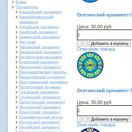
Ковка
Орнаменты
Адыгейский орнамент
Осетинский орнамент 
Азербайджанский
орнамент
Цена:
30,00 руб
Алтайский орнамент
Арабский орнамент
Армянский орнамент
Арт нуво
Афганский орнамент
Описание товара
Башкирский орнамент
Белорусская вышивка
Бурятский орнамент
Венгерский орнамент
Верхневолжские карелы
Византийский орнамент
Викторианский орнамент
Вологодские кружева
Осетинский орнамент 
Греческий орнамент
Грузинский орнамент
Дагестанский орнамент
Цена:
30,00 руб
Долганский орнамент
Египетский орнамент
Елизаветинская эпоха
Ингушский орнамент
Описание товара
Индийский орнамент
Ирландский орнамент