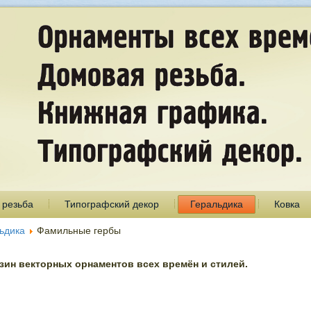
 резьба
Типографский декор
Геральдика
Ковка
ьдика
Фамильные гербы
ин векторных орнаментов всех времён и стилей.