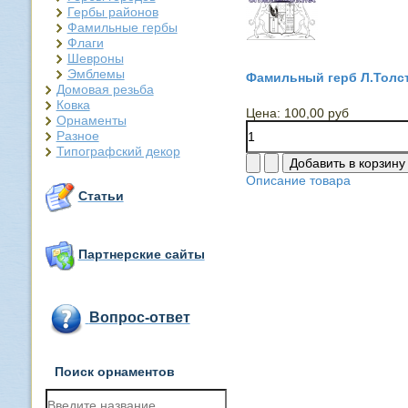
Гербы районов
Фамильные гербы
Флаги
Шевроны
Эмблемы
Фамильный герб Л.Толст
Домовая резьба
Ковка
Цена:
100,00 руб
Орнаменты
Разное
Типографский декор
Описание товара
Статьи
Партнерские сайты
Вопрос-ответ
Поиск орнаментов