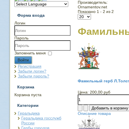
Производитель:
Ornamentov.net
Показано 1 - 2 из 2
Форма входа
Логин
Фамильны
Пароль
Запомнить меня
Войти
Регистрация
Забыли логин?
Забыли пароль?
Фамильный герб Л.Толст
Корзина
Цена:
200,00 руб
Корзина пуста
Категории
Геральдика
Описание товара
Геральдика госслужб
России
Гербы городов