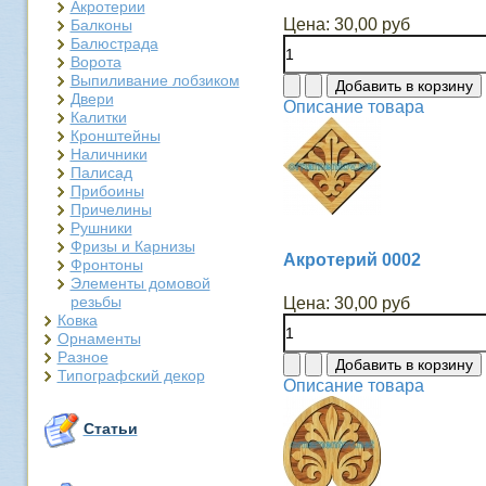
Акротерии
Цена:
30,00 руб
Балконы
Балюстрада
Ворота
Выпиливание лобзиком
Двери
Описание товара
Калитки
Кронштейны
Наличники
Палисад
Прибоины
Причелины
Рушники
Фризы и Карнизы
Акротерий 0002
Фронтоны
Элементы домовой
резьбы
Цена:
30,00 руб
Ковка
Орнаменты
Разное
Типографский декор
Описание товара
Статьи