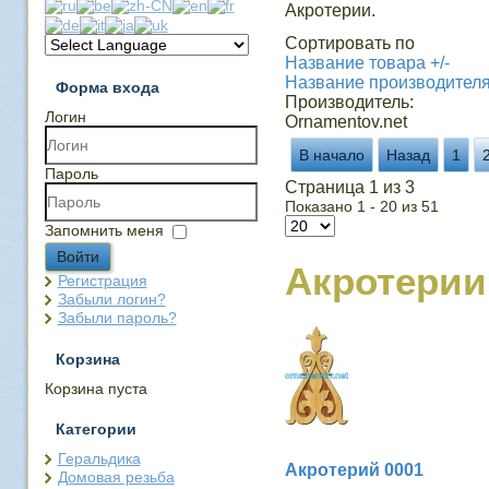
Акротерии.
Сортировать по
Название товара +/-
Название производител
Форма входа
Производитель:
Логин
Ornamentov.net
В начало
Назад
1
Пароль
Страница 1 из 3
Показано 1 - 20 из 51
Запомнить меня
Войти
Акротерии
Регистрация
Забыли логин?
Забыли пароль?
Корзина
Корзина пуста
Категории
Геральдика
Акротерий 0001
Домовая резьба