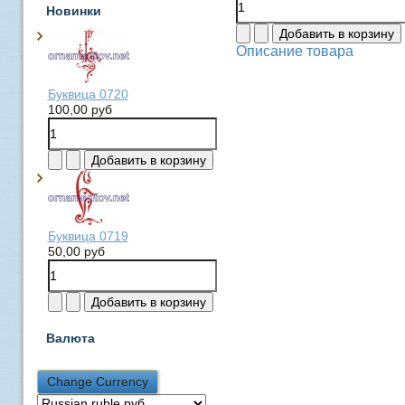
Новинки
Описание товара
Буквица 0720
100,00 руб
Буквица 0719
50,00 руб
Валюта