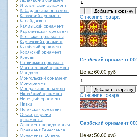
Итальянский орнамент
Кабардинский орнамент
Казахский орнамент
Описание товара
Калейдоскоп
Калмыцкий орнамент
Карачаевский орнамент
Кельтские орнаменты
Киргизский орнамент
Китайский орнамент
Корякский орнамент
Кресты
Сербский орнамент 00
Латвийский орнамент
Мавританский орнамент
Цена:
60,00 руб
Мандала
Монгольский орнамент
Монограммы
Мордовский орнамент
Нанайский орнамент
Описание товара
Ненецкий орнамент
Нивхи
Ногайский орнамент
Обско-угорские
орнаменты
Сербский орнамент 00
Орнамент народа манси
Орнамент Ренессанса
Орнаменты 16 века
Цена:
50,00 руб