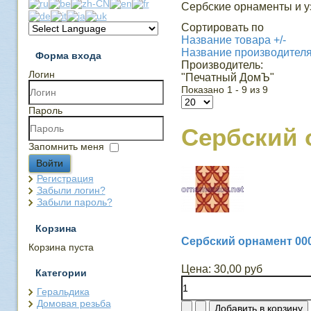
Сербские орнаменты и у
Сортировать по
Название товара +/-
Название производител
Форма входа
Производитель:
Логин
"Печатный ДомЪ"
Показано 1 - 9 из 9
Пароль
Сербский 
Запомнить меня
Войти
Регистрация
Забыли логин?
Забыли пароль?
Корзина
Сербский орнамент 00
Корзина пуста
Цена:
30,00 руб
Категории
Геральдика
Домовая резьба