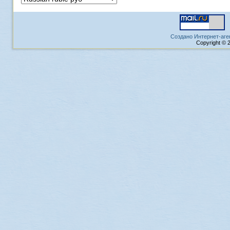
Создано Интернет-аге
Copyright © 2