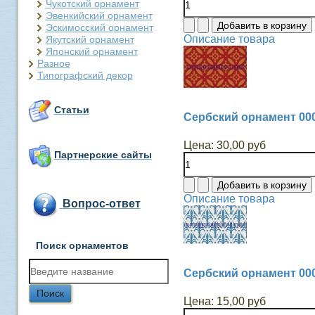
Чукотский орнамент
Эвенкийский орнамент
Эскимосский орнамент
Описание товара
Якутский орнамент
Японский орнамент
Разное
Типографский декор
Статьи
Сербский орнамент 00
Цена:
30,00 руб
Партнерские сайты
Описание товара
Вопрос-ответ
Поиск орнаментов
Сербский орнамент 00
Цена:
15,00 руб