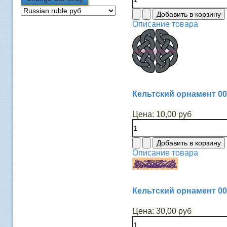
Описание товара
Кельтский орнамент 00
Цена:
10,00 руб
Описание товара
Кельтский орнамент 00
Цена:
30,00 руб