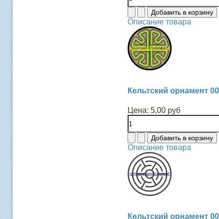
Описание товара
Кельтский орнамент 00
Цена:
5,00 руб
Описание товара
Кельтский орнамент 00