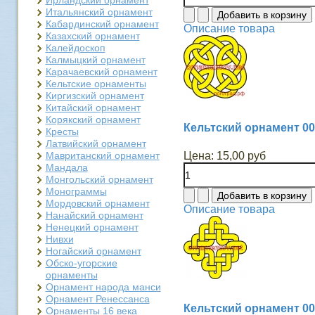
Итальянский орнамент
Кабардинский орнамент
Описание товара
Казахский орнамент
Калейдоскоп
Калмыцкий орнамент
Карачаевский орнамент
Кельтские орнаменты
Киргизский орнамент
Китайский орнамент
Корякский орнамент
Кельтский орнамент 00
Кресты
Латвийский орнамент
Мавританский орнамент
Цена:
15,00 руб
Мандала
Монгольский орнамент
Монограммы
Мордовский орнамент
Описание товара
Нанайский орнамент
Ненецкий орнамент
Нивхи
Ногайский орнамент
Обско-угорские
орнаменты
Орнамент народа манси
Орнамент Ренессанса
Кельтский орнамент 00
Орнаменты 16 века