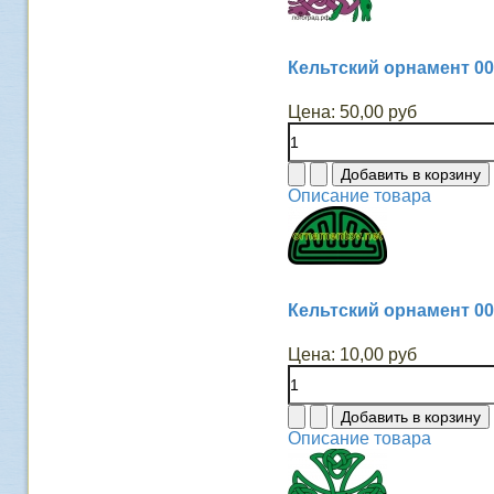
Кельтский орнамент 00
Цена:
50,00 руб
Описание товара
Кельтский орнамент 00
Цена:
10,00 руб
Описание товара