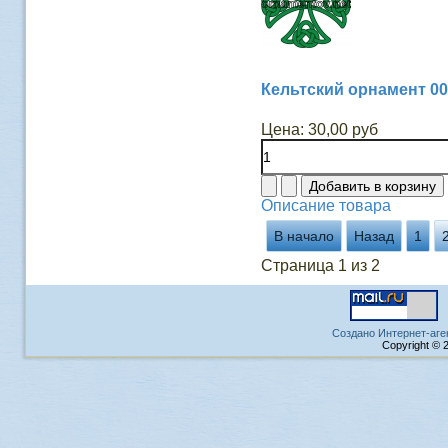
Кельтский орнамент 00
Цена:
30,00 руб
Описание товара
В начало
Назад
1
Страница 1 из 2
Создано Интернет-аге
Copyright © 2