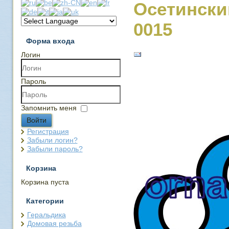
Осетински
0015
Форма входа
Логин
Пароль
Запомнить меня
Войти
Регистрация
Забыли логин?
Забыли пароль?
Корзина
Корзина пуста
Категории
Геральдика
Домовая резьба