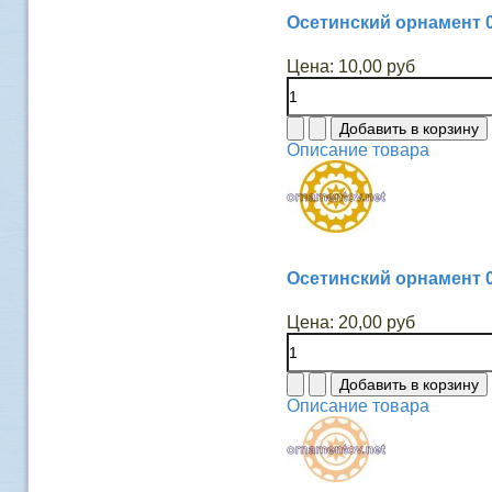
Осетинский орнамент 
Цена:
10,00 руб
Описание товара
Осетинский орнамент 
Цена:
20,00 руб
Описание товара