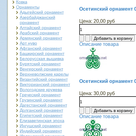
Ковка
Орнаменты
Осетинский орнамент 
Адыгейский орнамент
Азербайджанский
Цена:
20,00 руб
орнамент
Алтайский орнамент
Арабский орнамент
Армянский орнамент
Арт нуво
Описание товара
Афганский орнамент
Башкирский орнамент
Белорусская вышивка
Бурятский орнамент
Венгерский орнамент
Верхневолжские карелы
Византийский орнамент
Осетинский орнамент 
Викторианский орнамент
Вологодские кружева
Цена:
30,00 руб
Греческий орнамент
Грузинский орнамент
Дагестанский орнамент
Долганский орнамент
Египетский орнамент
Описание товара
Елизаветинская эпоха
Ингушский орнамент
Индийский орнамент
Ирландский орнамент