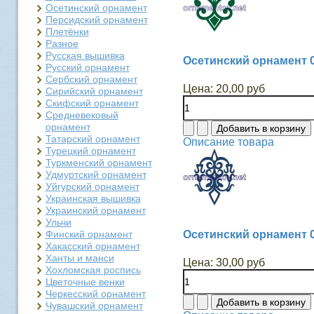
Осетинский орнамент
Персидский орнамент
Плетёнки
Разное
Русская вышивка
Осетинский орнамент 
Русский орнамент
Сербский орнамент
Цена:
20,00 руб
Сирийский орнамент
Скифский орнамент
Средневековый
орнамент
Татарский орнамент
Описание товара
Турецкий орнамент
Туркменский орнамент
Удмуртский орнамент
Уйгурский орнамент
Украинская вышивка
Украинский орнамент
Ульчи
Финский орнамент
Осетинский орнамент 
Хакасский орнамент
Ханты и манси
Цена:
30,00 руб
Хохломская роспись
Цветочные венки
Черкесский орнамент
Чувашский орнамент