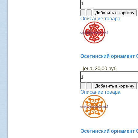
Описание товара
Осетинский орнамент 
Цена:
20,00 руб
Описание товара
Осетинский орнамент 