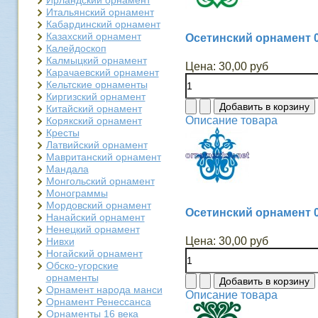
Итальянский орнамент
Кабардинский орнамент
Казахский орнамент
Осетинский орнамент 
Калейдоскоп
Калмыцкий орнамент
Цена:
30,00 руб
Карачаевский орнамент
Кельтские орнаменты
Киргизский орнамент
Китайский орнамент
Описание товара
Корякский орнамент
Кресты
Латвийский орнамент
Мавританский орнамент
Мандала
Монгольский орнамент
Монограммы
Мордовский орнамент
Осетинский орнамент 
Нанайский орнамент
Ненецкий орнамент
Цена:
30,00 руб
Нивхи
Ногайский орнамент
Обско-угорские
орнаменты
Орнамент народа манси
Описание товара
Орнамент Ренессанса
Орнаменты 16 века