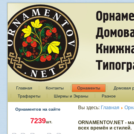
Главная
Контакты
Орнаменты
Домовая 
Трафареты
Ширмы и Экраны
Разное
Вы здесь:
Главная
Орн
Орнаментов на сайте
7239
шт.
ORNAMENTOV.NET - ма
всех времён и стилей.