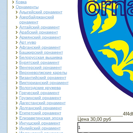
Ковка
Орнаменты
Адыгейский орнамент
Азербайджанский
орнамент
Алтайский орнамент
Арабский орнамент
Армянский орнамент
Арт нуво
Афганский орнамент
Башкирский орнамент
Белорусская вышивка
Бурятский орнамент
Венгерский орнамент
Верхневолжские карелы
Византийский орнамент
Викторианский орнамент
Вологодские кружева
Греческий орнамент
Грузинский орнамент
Дагестанский орнамент
Долганский орнамент
Египетский орнамент
_________________4f4df
Елизаветинская эпоха
Цена
30,00 руб
Ингушский орнамент
Индийский орнамент
Ирландский орнамент