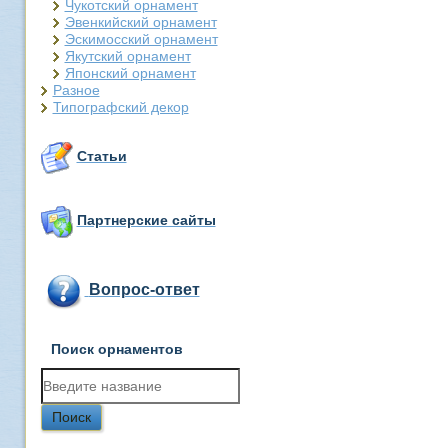
Чукотский орнамент
Эвенкийский орнамент
Эскимосский орнамент
Якутский орнамент
Японский орнамент
Разное
Типографский декор
Статьи
Партнерские сайты
Вопрос-ответ
Поиск орнаментов