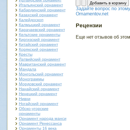
Итальянский орнамент
Задайте вопрос по этому
Кабардинский орнамент
Ornamentov.net
Казахский орнамент
Калейдоскоп
Калмыцкий орнамент
Рецензии
Карачаевский орнамент
Кельтские орнаменты
Еще нет отзывов об этом
Киргизский орнамент
Китайский орнамент
Корякский орнамент
Кресты
Латвийский орнамент
Мавританский орнамент
Мандала
Монгольский орнамент
Монограммы
Мордовский орнамент
Нанайский орнамент
Ненецкий орнамент
Нивхи
Ногайский орнамент
Обско-угорские
орнаменты
Орнамент народа манси
Орнамент Ренессанса
Орнаменты 16 века