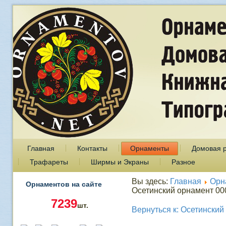
Главная
Контакты
Орнаменты
Домовая 
Трафареты
Ширмы и Экраны
Разное
Вы здесь:
Главная
Орн
Орнаментов на сайте
Осетинский орнамент 00
7239
шт.
Вернуться к: Осетинский