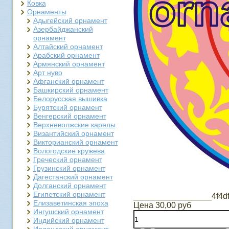
Ковка
Орнаменты
Адыгейский орнамент
Азербайджанский
орнамент
Алтайский орнамент
Арабский орнамент
Армянский орнамент
Арт нуво
Афганский орнамент
Башкирский орнамент
Белорусская вышивка
Бурятский орнамент
Венгерский орнамент
Верхневолжские карелы
Византийский орнамент
Викторианский орнамент
Вологодские кружева
Греческий орнамент
Грузинский орнамент
Дагестанский орнамент
Долганский орнамент
Египетский орнамент
_________________4f4df
Елизаветинская эпоха
Цена
30,00 руб
Ингушский орнамент
Индийский орнамент
Ирландский орнамент