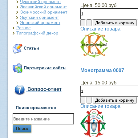
Чукотский орнамент
Цена:
50,00 руб
Эвенкийский орнамент
Эскимосский орнамент
Якутский орнамент
Японский орнамент
Разное
Описание товара
Типографский декор
Статьи
Партнерские сайты
Монограмма 0007
Цена:
15,00 руб
Вопрос-ответ
Описание товара
Поиск орнаментов