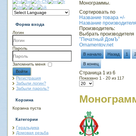
Монограммы.
Сортировать по
Название товара +/-
Название производител
Форма входа
Производитель:
Логин
Выбрать производителя
"Печатный ДомЪ"
Ornamentov.net
Пароль
В начало
Назад
1
В конец
Запомнить меня
Войти
Страница 1 из 6
Регистрация
Показано 1 - 20 из 117
Забыли логин?
Забыли пароль?
Монограм
Корзина
Корзина пуста
Категории
Геральдика
Домовая резьба