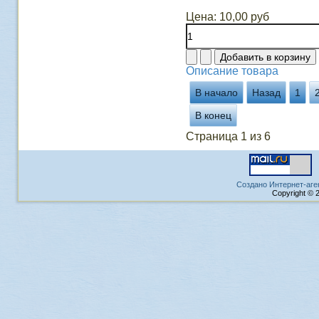
Цена:
10,00 руб
Описание товара
В начало
Назад
1
В конец
Страница 1 из 6
Создано Интернет-аге
Copyright © 2