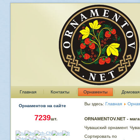
Главная
Контакты
Орнаменты
Домовая
Вы здесь:
Главная
Орна
Орнаментов на сайте
7239
шт.
ORNAMENTOV.NET - магаз
Чувашский орнамент. Чув
Сортировать по