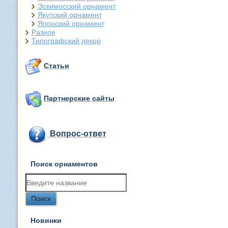
Эскимосский орнамент
Якутский орнамент
Японский орнамент
Разное
Типографский декор
Статьи
Партнерские сайты
Вопрос-ответ
Поиск орнаментов
Новинки