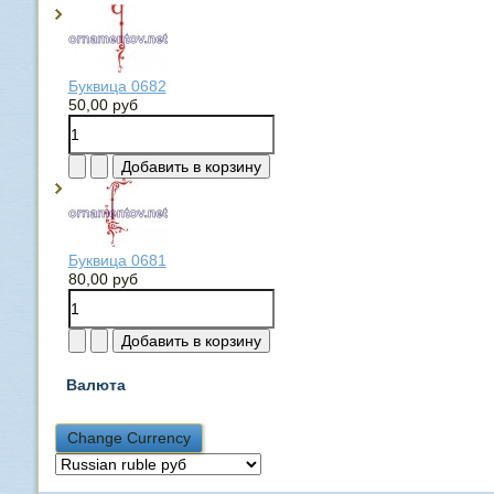
Буквица 0682
50,00 руб
Буквица 0681
80,00 руб
Валюта