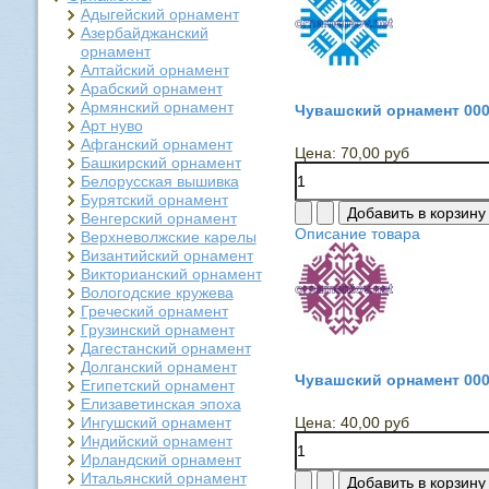
Адыгейский орнамент
Азербайджанский
орнамент
Алтайский орнамент
Арабский орнамент
Армянский орнамент
Чувашский орнамент 00
Арт нуво
Афганский орнамент
Цена:
70,00 руб
Башкирский орнамент
Белорусская вышивка
Бурятский орнамент
Венгерский орнамент
Описание товара
Верхневолжские карелы
Византийский орнамент
Викторианский орнамент
Вологодские кружева
Греческий орнамент
Грузинский орнамент
Дагестанский орнамент
Долганский орнамент
Чувашский орнамент 00
Египетский орнамент
Елизаветинская эпоха
Ингушский орнамент
Цена:
40,00 руб
Индийский орнамент
Ирландский орнамент
Итальянский орнамент