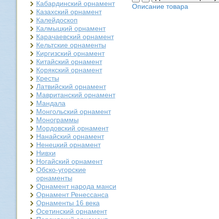
Кабардинский орнамент
Описание товара
Казахский орнамент
Калейдоскоп
Калмыцкий орнамент
Карачаевский орнамент
Кельтские орнаменты
Киргизский орнамент
Китайский орнамент
Корякский орнамент
Кресты
Латвийский орнамент
Мавританский орнамент
Мандала
Монгольский орнамент
Монограммы
Мордовский орнамент
Нанайский орнамент
Ненецкий орнамент
Нивхи
Ногайский орнамент
Обско-угорские
орнаменты
Орнамент народа манси
Орнамент Ренессанса
Орнаменты 16 века
Осетинский орнамент