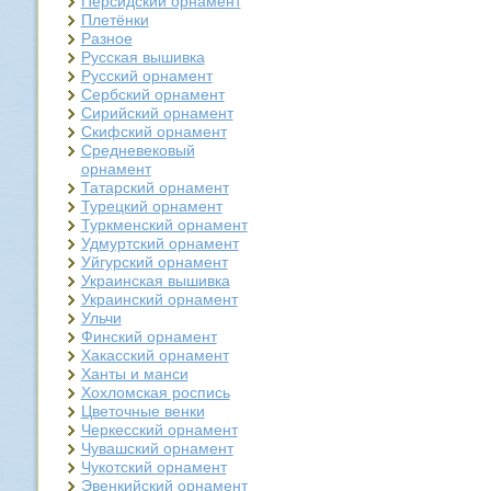
Персидский орнамент
Плетёнки
Разное
Русская вышивка
Русский орнамент
Сербский орнамент
Сирийский орнамент
Скифский орнамент
Средневековый
орнамент
Татарский орнамент
Турецкий орнамент
Туркменский орнамент
Удмуртский орнамент
Уйгурский орнамент
Украинская вышивка
Украинский орнамент
Ульчи
Финский орнамент
Хакасский орнамент
Ханты и манси
Хохломская роспись
Цветочные венки
Черкесский орнамент
Чувашский орнамент
Чукотский орнамент
Эвенкийский орнамент