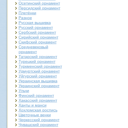
Осетинский орнамент
Персидский орнамент
Плетёнки
Разное
Русская вышивка
Русский орнамент
Сербский орнамент
Сирийский орнамент
Скифский орнамент
Средневековый
орнамент
Татарский орнамент
Турецкий орнамент
Туркменский орнамент
Удмуртский орнамент
Уйгурский орнамент
Украинская вышивка
Украинский орнамент
Ульчи
Финский орнамент
Хакасский орнамент
Ханты и манси
Хохломская роспись
Цветочные венки
Черкесский орнамент
Чувашский орнамент