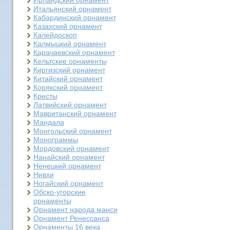
Итальянский орнамент
Кабардинский орнамент
Казахский орнамент
Калейдоскоп
Калмыцкий орнамент
Карачаевский орнамент
Кельтские орнаменты
Киргизский орнамент
Китайский орнамент
Корякский орнамент
Кресты
Латвийский орнамент
Мавританский орнамент
Мандала
Монгольский орнамент
Монограммы
Мордовский орнамент
Нанайский орнамент
Ненецкий орнамент
Нивхи
Ногайский орнамент
Обско-угорские
орнаменты
Орнамент народа манси
Орнамент Ренессанса
Орнаменты 16 века