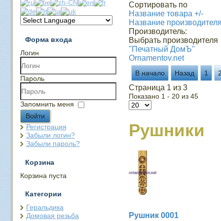
Сортировать по
Название товара +/-
Название производител
Производитель:
Форма входа
Выбрать производителя
"Печатный ДомЪ"
Логин
Ornamentov.net
В начало
Назад
1
Пароль
Страница 1 из 3
Показано 1 - 20 из 45
Запомнить меня
Войти
Рушники
Регистрация
Забыли логин?
Забыли пароль?
Корзина
Корзина пуста
Категории
Геральдика
Рушник 0001
Домовая резьба