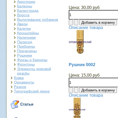
Акротерии
Балконы
Цена:
30,00 руб
Балюстрада
Ворота
Выпиливание лобзиком
Двери
Описание товара
Калитки
Кронштейны
Наличники
Палисад
Прибоины
Причелины
Рушники
Фризы и Карнизы
Фронтоны
Рушник 0002
Элементы домовой
резьбы
Цена:
15,00 руб
Ковка
Орнаменты
Разное
Типографский декор
Описание товара
Статьи