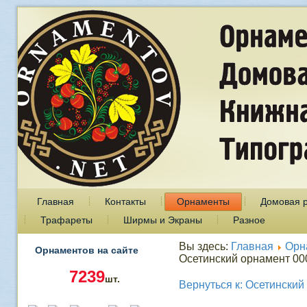
Главная
Контакты
Орнаменты
Домовая 
Трафареты
Ширмы и Экраны
Разное
Вы здесь:
Главная
Орн
Орнаментов на сайте
Осетинский орнамент 00
7239
шт.
Вернуться к: Осетинский