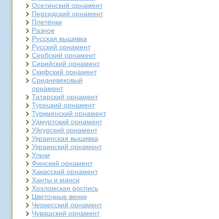
Осетинский орнамент
Персидский орнамент
Плетёнки
Разное
Русская вышивка
Русский орнамент
Сербский орнамент
Сирийский орнамент
Скифский орнамент
Средневековый
орнамент
Татарский орнамент
Турецкий орнамент
Туркменский орнамент
Удмуртский орнамент
Уйгурский орнамент
Украинская вышивка
Украинский орнамент
Ульчи
Финский орнамент
Хакасский орнамент
Ханты и манси
Хохломская роспись
Цветочные венки
Черкесский орнамент
Чувашский орнамент