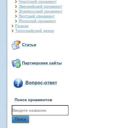
Чукотский орнамент
Эвенкийский орнамент
Эскимосский орнамент
Якутский орнамент
Японский орнамент
Разное
Типографский декор
Статьи
Партнерские сайты
Вопрос-ответ
Поиск орнаментов