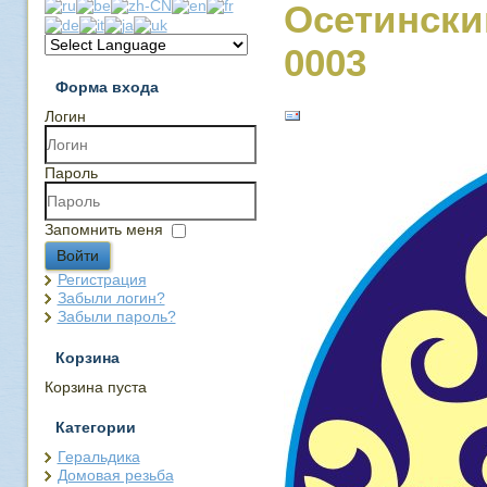
Осетински
0003
Форма входа
Логин
Пароль
Запомнить меня
Войти
Регистрация
Забыли логин?
Забыли пароль?
Корзина
Корзина пуста
Категории
Геральдика
Домовая резьба