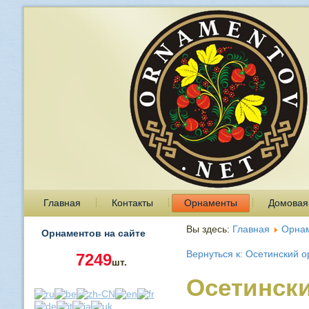
Главная
Контакты
Орнаменты
Домовая
Вы здесь:
Главная
Орна
Орнаментов на сайте
Вернуться к: Осетинский 
7249
шт.
Осетински