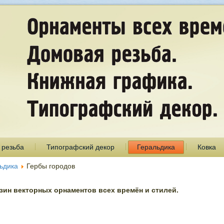
 резьба
Типографский декор
Геральдика
Ковка
ьдика
Гербы городов
ин векторных орнаментов всех времён и стилей.