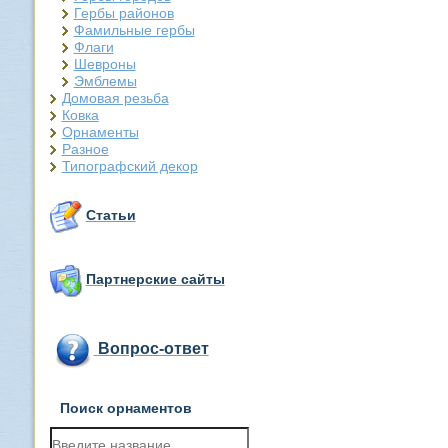
Гербы районов
Фамильные гербы
Флаги
Шевроны
Эмблемы
Домовая резьба
Ковка
Орнаменты
Разное
Типографский декор
Статьи
Партнерские сайты
Вопрос-ответ
Поиск орнаментов