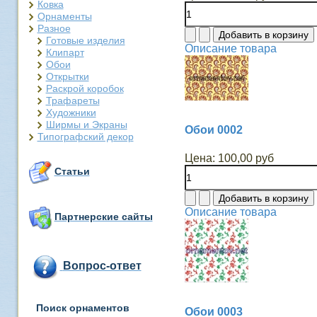
Ковка
Орнаменты
Разное
Готовые изделия
Описание товара
Клипарт
Обои
Открытки
Раскрой коробок
Трафареты
Художники
Ширмы и Экраны
Обои 0002
Типографский декор
Цена:
100,00 руб
Статьи
Описание товара
Партнерские сайты
Вопрос-ответ
Поиск орнаментов
Обои 0003