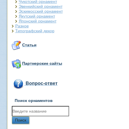
Чукотский орнамент
Эвенкийский орнамент
Эскимосский орнамент
Якутский орнамент
Японский орнамент
Разное
Типографский декор
Статьи
Партнерские сайты
Вопрос-ответ
Поиск орнаментов