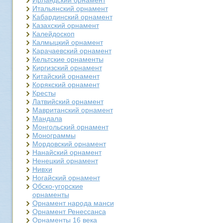
Итальянский орнамент
Кабардинский орнамент
Казахский орнамент
Калейдоскоп
Калмыцкий орнамент
Карачаевский орнамент
Кельтские орнаменты
Киргизский орнамент
Китайский орнамент
Корякский орнамент
Кресты
Латвийский орнамент
Мавританский орнамент
Мандала
Монгольский орнамент
Монограммы
Мордовский орнамент
Нанайский орнамент
Ненецкий орнамент
Нивхи
Ногайский орнамент
Обско-угорские
орнаменты
Орнамент народа манси
Орнамент Ренессанса
Орнаменты 16 века