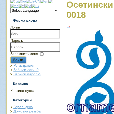
Осетински
0018
Форма входа
Логин
Пароль
Запомнить меня
Войти
Регистрация
Забыли логин?
Забыли пароль?
Корзина
Корзина пуста
Категории
Геральдика
Домовая резьба