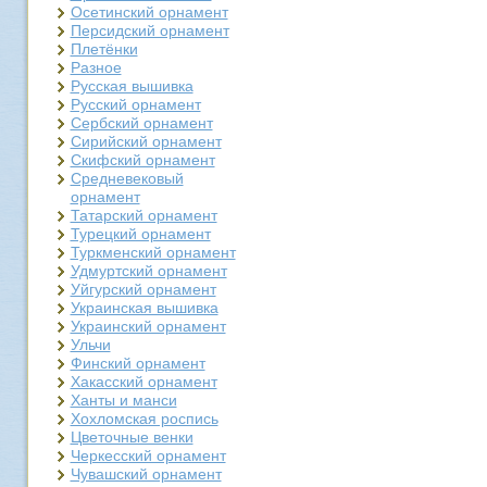
Осетинский орнамент
Персидский орнамент
Плетёнки
Разное
Русская вышивка
Русский орнамент
Сербский орнамент
Сирийский орнамент
Скифский орнамент
Средневековый
орнамент
Татарский орнамент
Турецкий орнамент
Туркменский орнамент
Удмуртский орнамент
Уйгурский орнамент
Украинская вышивка
Украинский орнамент
Ульчи
Финский орнамент
Хакасский орнамент
Ханты и манси
Хохломская роспись
Цветочные венки
Черкесский орнамент
Чувашский орнамент