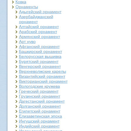
Ковка
Орнаменты
Адыгейский орнамент
Азербайджанский
орнамент
Алтайский орнамент
Арабский орнамент
Армянский орнамент
Арт нуво
Афганский орнамент
Башкирский орнамент
Белорусская вышивка
Бурятский орнамент
Венгерский орнамент
Верхневолжские карелы
Византийский орнамент
Викторианский орнамент
Вологодские кружева
Греческий орнамент
Грузинский орнамент
Дагестанский орнамент
Долганский орнамент
Египетский орнамент
Елизаветинская эпоха
Ингушский орнамент
Индийский орнамент
Ирландский орнамент