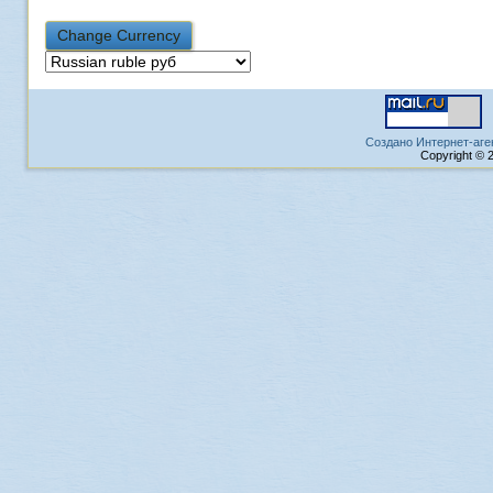
Создано Интернет-аге
Copyright © 2