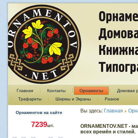
Главная
Контакты
Орнаменты
Домовая 
Трафареты
Ширмы и Экраны
Разное
Вы здесь:
Главная
Орн
Орнаментов на сайте
7239
шт.
ORNAMENTOV.NET - ма
всех времён и стилей.