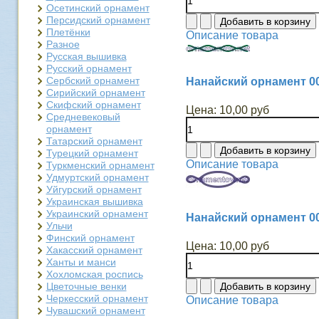
Осетинский орнамент
Персидский орнамент
Плетёнки
Описание товара
Разное
Русская вышивка
Русский орнамент
Сербский орнамент
Нанайский орнамент 0
Сирийский орнамент
Скифский орнамент
Цена:
10,00 руб
Средневековый
орнамент
Татарский орнамент
Турецкий орнамент
Описание товара
Туркменский орнамент
Удмуртский орнамент
Уйгурский орнамент
Украинская вышивка
Украинский орнамент
Нанайский орнамент 0
Ульчи
Финский орнамент
Цена:
10,00 руб
Хакасский орнамент
Ханты и манси
Хохломская роспись
Цветочные венки
Черкесский орнамент
Описание товара
Чувашский орнамент