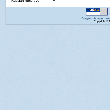
Создано Интернет-аге
Copyright © 2