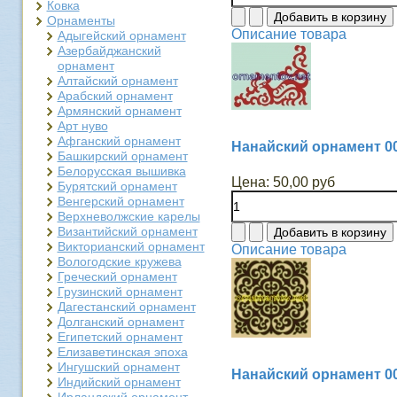
Ковка
Орнаменты
Описание товара
Адыгейский орнамент
Азербайджанский
орнамент
Алтайский орнамент
Арабский орнамент
Армянский орнамент
Арт нуво
Афганский орнамент
Нанайский орнамент 0
Башкирский орнамент
Белорусская вышивка
Цена:
50,00 руб
Бурятский орнамент
Венгерский орнамент
Верхневолжские карелы
Византийский орнамент
Викторианский орнамент
Описание товара
Вологодские кружева
Греческий орнамент
Грузинский орнамент
Дагестанский орнамент
Долганский орнамент
Египетский орнамент
Елизаветинская эпоха
Ингушский орнамент
Нанайский орнамент 0
Индийский орнамент
Ирландский орнамент