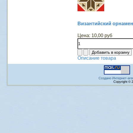
Византийский орнамен
Цена:
10,00 руб
Описание товара
Создано Интернет-аге
Copyright © 2