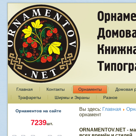
Главная
Контакты
Орнаменты
Домовая 
Трафареты
Ширмы и Экраны
Разное
Вы здесь:
Главная
Орн
Орнаментов на сайте
орнамент
7239
шт.
ORNAMENTOV.NET - ма
всех времён и стилей.