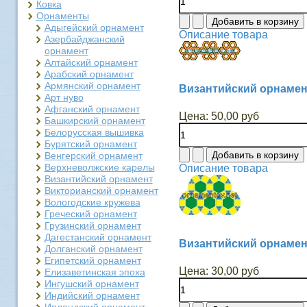
Ковка
Орнаменты
Адыгейский орнамент
Описание товара
Азербайджанский
орнамент
Алтайский орнамент
Арабский орнамент
Армянский орнамент
Византийский орнамен
Арт нуво
Афганский орнамент
Цена:
50,00 руб
Башкирский орнамент
Белорусская вышивка
Бурятский орнамент
Венгерский орнамент
Верхневолжские карелы
Описание товара
Византийский орнамент
Викторианский орнамент
Вологодские кружева
Греческий орнамент
Грузинский орнамент
Дагестанский орнамент
Византийский орнамен
Долганский орнамент
Египетский орнамент
Цена:
30,00 руб
Елизаветинская эпоха
Ингушский орнамент
Индийский орнамент
Ирландский орнамент