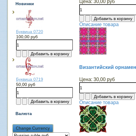
Цена:
30,00 руб
Новинки
Описание товара
Буквица 0720
100,00 руб
Византийский орнамен
Буквица 0719
Цена:
30,00 руб
50,00 руб
Описание товара
Валюта