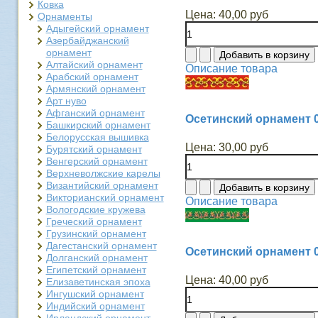
Ковка
Цена:
40,00 руб
Орнаменты
Адыгейский орнамент
Азербайджанский
орнамент
Алтайский орнамент
Описание товара
Арабский орнамент
Армянский орнамент
Арт нуво
Афганский орнамент
Осетинский орнамент 
Башкирский орнамент
Белорусская вышивка
Цена:
30,00 руб
Бурятский орнамент
Венгерский орнамент
Верхневолжские карелы
Византийский орнамент
Викторианский орнамент
Описание товара
Вологодские кружева
Греческий орнамент
Грузинский орнамент
Дагестанский орнамент
Осетинский орнамент 
Долганский орнамент
Египетский орнамент
Цена:
40,00 руб
Елизаветинская эпоха
Ингушский орнамент
Индийский орнамент
Ирландский орнамент