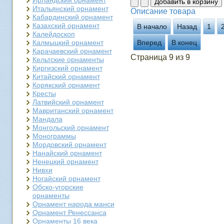
Итальянский орнамент
Описание товара
Кабардинский орнамент
Казахский орнамент
В начало
Назад
1
Калейдоскоп
Калмыцкий орнамент
Вперед
В конец
Карачаевский орнамент
Страница 9 из 9
Кельтские орнаменты
Киргизский орнамент
Китайский орнамент
Корякский орнамент
Кресты
Латвийский орнамент
Мавританский орнамент
Мандала
Монгольский орнамент
Монограммы
Мордовский орнамент
Нанайский орнамент
Ненецкий орнамент
Нивхи
Ногайский орнамент
Обско-угорские
орнаменты
Орнамент народа манси
Орнамент Ренессанса
Орнаменты 16 века