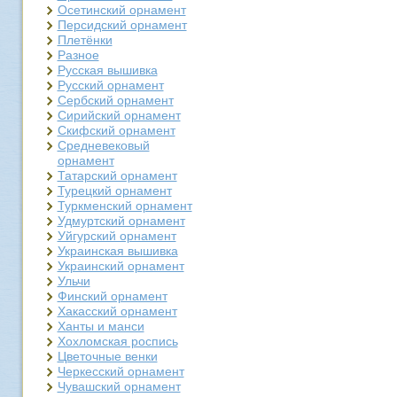
Осетинский орнамент
Персидский орнамент
Плетёнки
Разное
Русская вышивка
Русский орнамент
Сербский орнамент
Сирийский орнамент
Скифский орнамент
Средневековый
орнамент
Татарский орнамент
Турецкий орнамент
Туркменский орнамент
Удмуртский орнамент
Уйгурский орнамент
Украинская вышивка
Украинский орнамент
Ульчи
Финский орнамент
Хакасский орнамент
Ханты и манси
Хохломская роспись
Цветочные венки
Черкесский орнамент
Чувашский орнамент