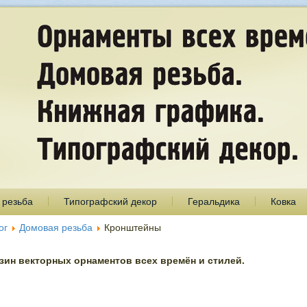
 резьба
Типографский декор
Геральдика
Ковка
ог
Домовая резьба
Кронштейны
ин векторных орнаментов всех времён и стилей.