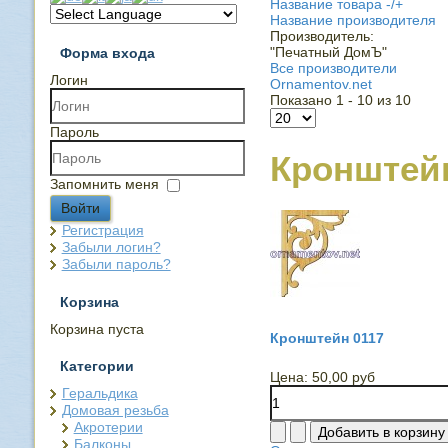
Название товара -/+
Название производителя
Производитель:
"Печатный ДомЪ"
Форма входа
Все производители
Логин
Ornamentov.net
Показано 1 - 10 из 10
Пароль
Кронштей
Запомнить меня
Войти
Регистрация
Забыли логин?
Забыли пароль?
Корзина
Корзина пуста
Кронштейн 0117
Категории
Цена:
50,00 руб
Геральдика
Домовая резьба
Акротерии
Балконы