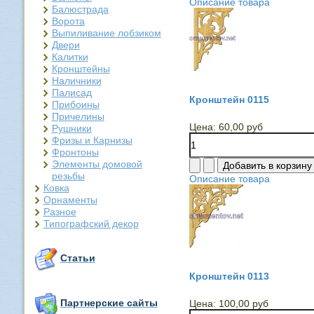
Описание товара
Балюстрада
Ворота
Выпиливание лобзиком
Двери
Калитки
Кронштейны
Наличники
Палисад
Кронштейн 0115
Прибоины
Причелины
Цена:
60,00 руб
Рушники
Фризы и Карнизы
Фронтоны
Элементы домовой
резьбы
Описание товара
Ковка
Орнаменты
Разное
Типографский декор
Статьи
Кронштейн 0113
Партнерские сайты
Цена:
100,00 руб