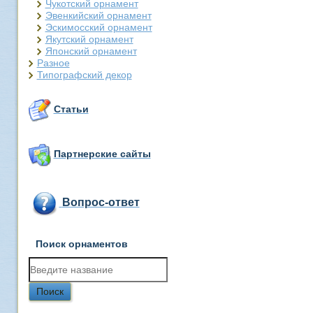
Чукотский орнамент
Эвенкийский орнамент
Эскимосский орнамент
Якутский орнамент
Японский орнамент
Разное
Типографский декор
Статьи
Партнерские сайты
Вопрос-ответ
Поиск орнаментов