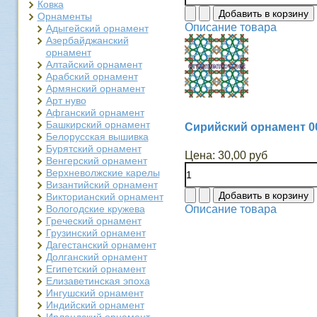
Ковка
Орнаменты
Описание товара
Адыгейский орнамент
Азербайджанский
орнамент
Алтайский орнамент
Арабский орнамент
Армянский орнамент
Арт нуво
Афганский орнамент
Башкирский орнамент
Сирийский орнамент 0
Белорусская вышивка
Бурятский орнамент
Цена:
30,00 руб
Венгерский орнамент
Верхневолжские карелы
Византийский орнамент
Викторианский орнамент
Вологодские кружева
Описание товара
Греческий орнамент
Грузинский орнамент
Дагестанский орнамент
Долганский орнамент
Египетский орнамент
Елизаветинская эпоха
Ингушский орнамент
Индийский орнамент
Ирландский орнамент