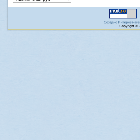
Создано Интернет-аге
Copyright © 2