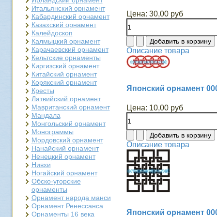
Итальянский орнамент
Цена:
30,00 руб
Кабардинский орнамент
Казахский орнамент
Калейдоскоп
Калмыцкий орнамент
Карачаевский орнамент
Описание товара
Кельтские орнаменты
Киргизский орнамент
Китайский орнамент
Корякский орнамент
Японский орнамент 00
Кресты
Латвийский орнамент
Мавританский орнамент
Цена:
10,00 руб
Мандала
Монгольский орнамент
Монограммы
Мордовский орнамент
Описание товара
Нанайский орнамент
Ненецкий орнамент
Нивхи
Ногайский орнамент
Обско-угорские
орнаменты
Орнамент народа манси
Орнамент Ренессанса
Японский орнамент 00
Орнаменты 16 века