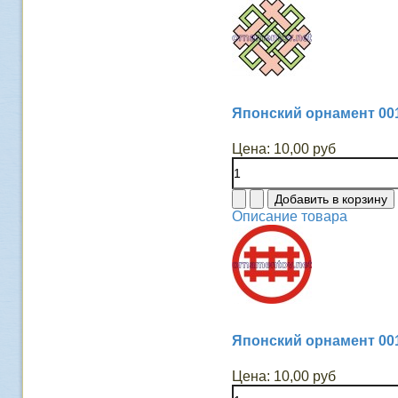
Японский орнамент 00
Цена:
10,00 руб
Описание товара
Японский орнамент 00
Цена:
10,00 руб