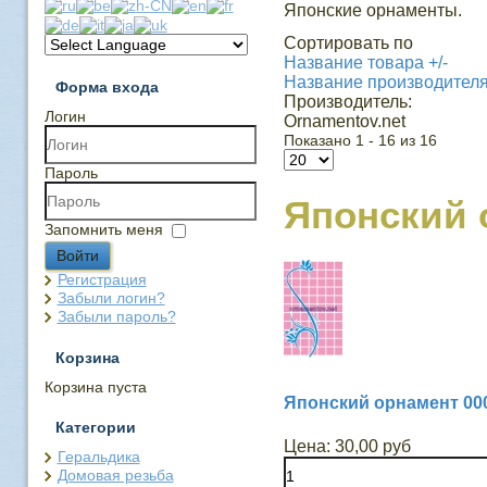
Японские орнаменты.
Сортировать по
Название товара +/-
Название производител
Форма входа
Производитель:
Логин
Ornamentov.net
Показано 1 - 16 из 16
Пароль
Японский 
Запомнить меня
Войти
Регистрация
Забыли логин?
Забыли пароль?
Корзина
Корзина пуста
Японский орнамент 00
Категории
Цена:
30,00 руб
Геральдика
Домовая резьба