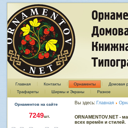
Главная
Контакты
Орнаменты
Домовая 
Трафареты
Ширмы и Экраны
Разное
Вы здесь:
Главная
Орн
Орнаментов на сайте
7249
шт.
ORNAMENTOV.NET - ма
всех времён и стилей.