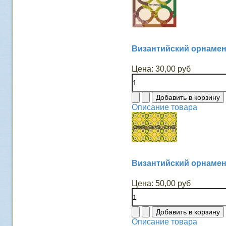
Византийский орнамен
Цена:
30,00 руб
Описание товара
Византийский орнамен
Цена:
50,00 руб
Описание товара