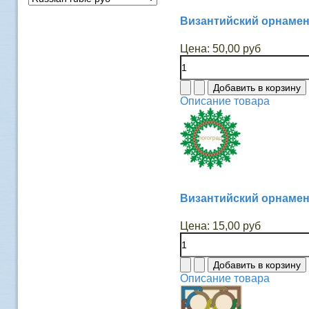
Византийский орнамен
Цена:
50,00 руб
Описание товара
Византийский орнамен
Цена:
15,00 руб
Описание товара