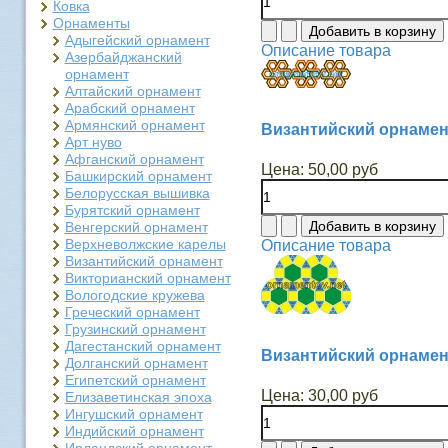
Ковка
Орнаменты
Адыгейский орнамент
Описание товара
Азербайджанский
орнамент
Алтайский орнамент
Арабский орнамент
Армянский орнамент
Византийский орнамен
Арт нуво
Афганский орнамент
Цена:
50,00 руб
Башкирский орнамент
Белорусская вышивка
Бурятский орнамент
Венгерский орнамент
Верхневолжские карелы
Описание товара
Византийский орнамент
Викторианский орнамент
Вологодские кружева
Греческий орнамент
Грузинский орнамент
Дагестанский орнамент
Византийский орнамен
Долганский орнамент
Египетский орнамент
Цена:
30,00 руб
Елизаветинская эпоха
Ингушский орнамент
Индийский орнамент
Ирландский орнамент