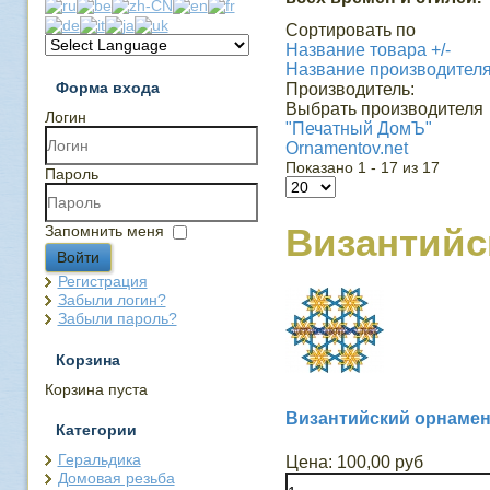
Сортировать по
Название товара +/-
Название производител
Форма входа
Производитель:
Выбрать производителя
Логин
"Печатный ДомЪ"
Ornamentov.net
Показано 1 - 17 из 17
Пароль
Византийс
Запомнить меня
Войти
Регистрация
Забыли логин?
Забыли пароль?
Корзина
Корзина пуста
Византийский орнамен
Категории
Геральдика
Цена:
100,00 руб
Домовая резьба