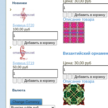
Цена:
30,00 руб
Новинки
Описание товара
Буквица 0720
100,00 руб
Византийский орнамен
Буквица 0719
Цена:
30,00 руб
50,00 руб
Описание товара
Валюта