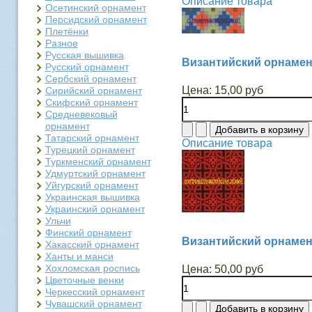
Описание товара
Осетинский орнамент
Персидский орнамент
Плетёнки
Разное
Русская вышивка
Византийский орнамен
Русский орнамент
Сербский орнамент
Цена:
15,00 руб
Сирийский орнамент
Скифский орнамент
Средневековый
орнамент
Татарский орнамент
Описание товара
Турецкий орнамент
Туркменский орнамент
Удмуртский орнамент
Уйгурский орнамент
Украинская вышивка
Украинский орнамент
Ульчи
Финский орнамент
Византийский орнамен
Хакасский орнамент
Ханты и манси
Хохломская роспись
Цена:
50,00 руб
Цветочные венки
Черкесский орнамент
Чувашский орнамент