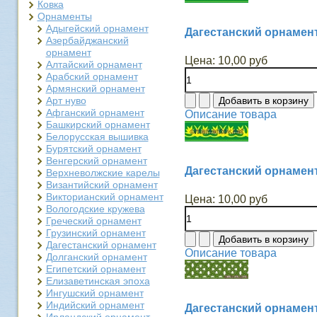
Ковка
Орнаменты
Адыгейский орнамент
Дагестанский орнамент
Азербайджанский
орнамент
Цена:
10,00 руб
Алтайский орнамент
Арабский орнамент
Армянский орнамент
Арт нуво
Афганский орнамент
Описание товара
Башкирский орнамент
Белорусская вышивка
Бурятский орнамент
Венгерский орнамент
Дагестанский орнамент
Верхневолжские карелы
Византийский орнамент
Викторианский орнамент
Цена:
10,00 руб
Вологодские кружева
Греческий орнамент
Грузинский орнамент
Дагестанский орнамент
Описание товара
Долганский орнамент
Египетский орнамент
Елизаветинская эпоха
Ингушский орнамент
Индийский орнамент
Дагестанский орнамент
Ирландский орнамент