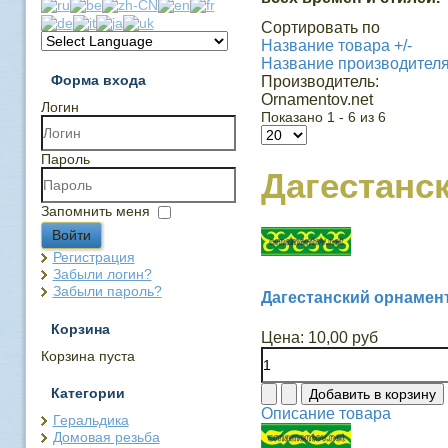
Сортировать по
Название товара +/-
Название производител
Форма входа
Производитель:
Ornamentov.net
Логин
Показано 1 - 6 из 6
Пароль
Дагестанс
Запомнить меня
Войти
Регистрация
Забыли логин?
Забыли пароль?
Дагестанский орнамент
Корзина
Цена:
10,00 руб
Корзина пуста
Категории
Описание товара
Геральдика
Домовая резьба