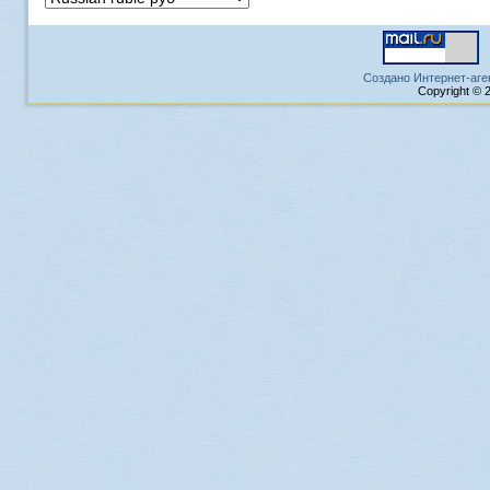
Создано Интернет-аге
Copyright © 2