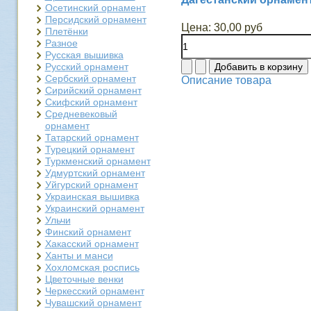
Осетинский орнамент
Персидский орнамент
Цена:
30,00 руб
Плетёнки
Разное
Русская вышивка
Русский орнамент
Сербский орнамент
Описание товара
Сирийский орнамент
Скифский орнамент
Средневековый
орнамент
Татарский орнамент
Турецкий орнамент
Туркменский орнамент
Удмуртский орнамент
Уйгурский орнамент
Украинская вышивка
Украинский орнамент
Ульчи
Финский орнамент
Хакасский орнамент
Ханты и манси
Хохломская роспись
Цветочные венки
Черкесский орнамент
Чувашский орнамент