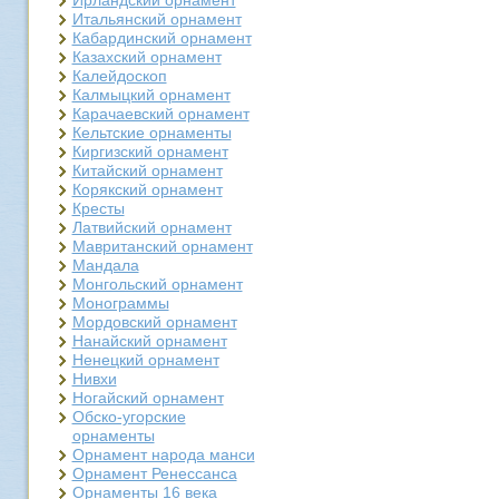
Итальянский орнамент
Кабардинский орнамент
Казахский орнамент
Калейдоскоп
Калмыцкий орнамент
Карачаевский орнамент
Кельтские орнаменты
Киргизский орнамент
Китайский орнамент
Корякский орнамент
Кресты
Латвийский орнамент
Мавританский орнамент
Мандала
Монгольский орнамент
Монограммы
Мордовский орнамент
Нанайский орнамент
Ненецкий орнамент
Нивхи
Ногайский орнамент
Обско-угорские
орнаменты
Орнамент народа манси
Орнамент Ренессанса
Орнаменты 16 века