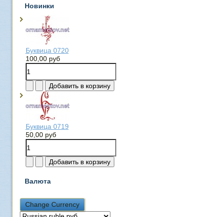
Новинки
Буквица 0720
100,00 руб
Буквица 0719
50,00 руб
Валюта