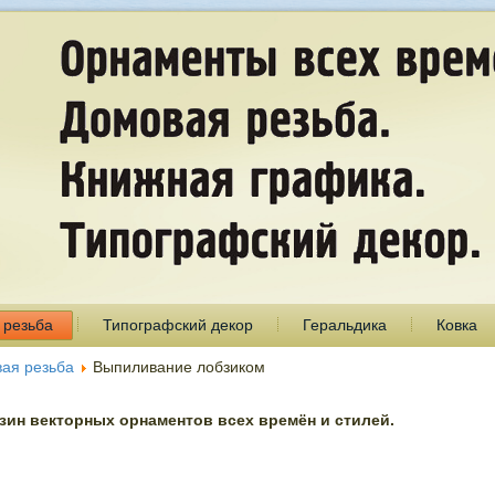
 резьба
Типографский декор
Геральдика
Ковка
ая резьба
Выпиливание лобзиком
ин векторных орнаментов всех времён и стилей.