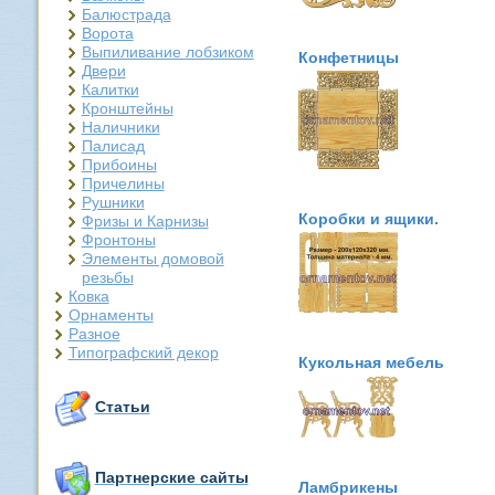
Балюстрада
Ворота
Выпиливание лобзиком
Конфетницы
Двери
Калитки
Кронштейны
Наличники
Палисад
Прибоины
Причелины
Рушники
Коробки и ящики.
Фризы и Карнизы
Фронтоны
Элементы домовой
резьбы
Ковка
Орнаменты
Разное
Типографский декор
Кукольная мебель
Статьи
Партнерские сайты
Ламбрикены