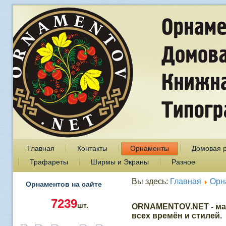
Главная
Контакты
Орнаменты
Домовая 
Трафареты
Ширмы и Экраны
Разное
Вы здесь:
Главная
Орн
Орнаментов на сайте
7239
шт.
ORNAMENTOV.NET - ма
всех времён и стилей.