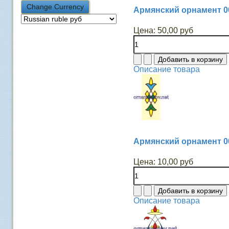
Армянский орнамент 0
Цена:
50,00 руб
Описание товара
Армянский орнамент 0
Цена:
10,00 руб
Описание товара