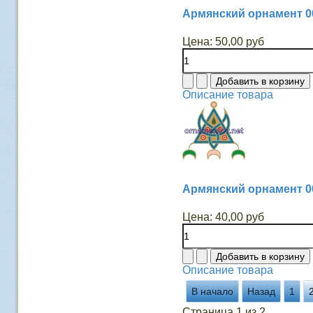
Армянский орнамент 0
Цена:
50,00 руб
Описание товара
Армянский орнамент 0
Цена:
40,00 руб
Описание товара
В начало
Назад
1
Страница 1 из 2