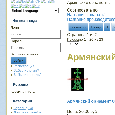
Армянские орнаменты.
Сортировать по
Название товара +/-
Название производител
Форма входа
В начало
Назад
1
Логин
Страница 1 из 2
Показано 1 - 20 из 23
Пароль
Армянский
Запомнить меня
Войти
Регистрация
Забыли логин?
Забыли пароль?
Корзина
Корзина пуста
Категории
Армянский орнамент 0
Геральдика
Цена:
20,00 руб
Домовая резьба