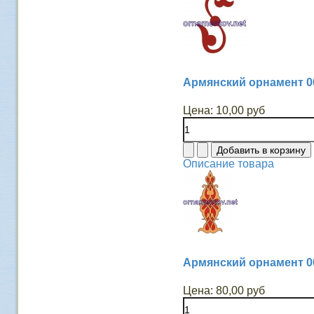
Армянский орнамент 0
Цена:
10,00 руб
Описание товара
Армянский орнамент 0
Цена:
80,00 руб