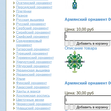
Осетинский орнамент
Персидский орнамент
Плетёнки
Разное
Армянский орнамент 0
Русская вышивка
Русский орнамент
Сербский орнамент
Цена:
10,00 руб
Сирийский орнамент
Скифский орнамент
Средневековый
орнамент
Описание товара
Татарский орнамент
Турецкий орнамент
Туркменский орнамент
Удмуртский орнамент
Уйгурский орнамент
Украинская вышивка
Украинский орнамент
Ульчи
Финский орнамент
Армянский орнамент 0
Хакасский орнамент
Ханты и манси
Цена:
30,00 руб
Хохломская роспись
Цветочные венки
Черкесский орнамент
Чувашский орнамент