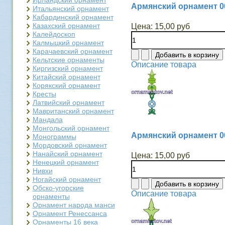
Армянский орнамент 0
Итальянский орнамент
Кабардинский орнамент
Казахский орнамент
Цена:
15,00 руб
Калейдоскоп
Калмыцкий орнамент
Карачаевский орнамент
Кельтские орнаменты
Описание товара
Киргизский орнамент
Китайский орнамент
Корякский орнамент
Кресты
Латвийский орнамент
Мавританский орнамент
Мандала
Монгольский орнамент
Армянский орнамент 0
Монограммы
Мордовский орнамент
Нанайский орнамент
Цена:
15,00 руб
Ненецкий орнамент
Нивхи
Ногайский орнамент
Обско-угорские
Описание товара
орнаменты
Орнамент народа манси
Орнамент Ренессанса
Орнаменты 16 века