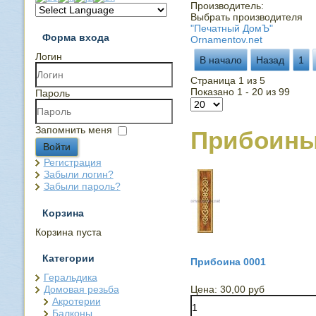
Производитель:
Выбрать производителя
"Печатный ДомЪ"
Форма входа
Ornamentov.net
Логин
В начало
Назад
1
Страница 1 из 5
Показано 1 - 20 из 99
Пароль
Запомнить меня
Прибоин
Войти
Регистрация
Забыли логин?
Забыли пароль?
Корзина
Корзина пуста
Категории
Прибоина 0001
Геральдика
Домовая резьба
Цена:
30,00 руб
Акротерии
Балконы