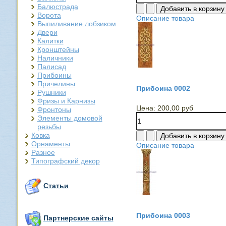
Балюстрада
Ворота
Описание товара
Выпиливание лобзиком
Двери
Калитки
Кронштейны
Наличники
Палисад
Прибоины
Причелины
Прибоина 0002
Рушники
Фризы и Карнизы
Цена:
200,00 руб
Фронтоны
Элементы домовой
резьбы
Ковка
Орнаменты
Описание товара
Разное
Типографский декор
Статьи
Прибоина 0003
Партнерские сайты