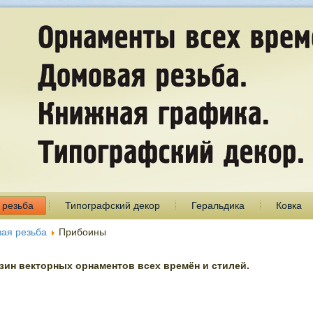
 резьба
Типографский декор
Геральдика
Ковка
ая резьба
Прибоины
ин векторных орнаментов всех времён и стилей.