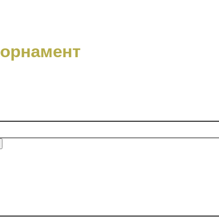
 орнамент