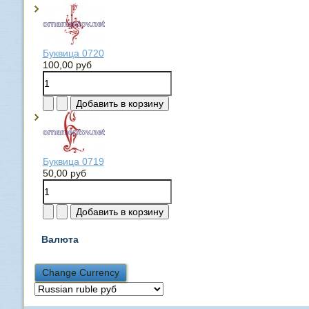
Буквица 0720
100,00 руб
Буквица 0719
50,00 руб
Валюта