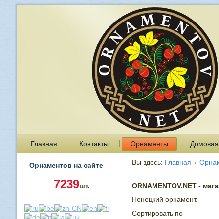
Главная
Контакты
Орнаменты
Домовая
Вы здесь:
Главная
Орна
Орнаментов на сайте
7239
шт.
ORNAMENTOV.NET - магаз
Ненецкий орнамент.
Сортировать по