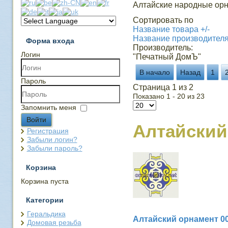
Алтайские народные ор
Сортировать по
Название товара +/-
Название производител
Форма входа
Производитель:
Логин
"Печатный ДомЪ"
В начало
Назад
1
Пароль
Страница 1 из 2
Показано 1 - 20 из 23
Запомнить меня
Войти
Алтайский
Регистрация
Забыли логин?
Забыли пароль?
Корзина
Корзина пуста
Категории
Геральдика
Алтайский орнамент 0
Домовая резьба