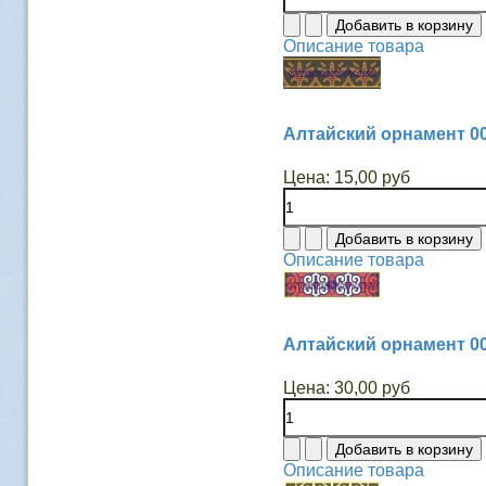
Описание товара
Алтайский орнамент 0
Цена:
15,00 руб
Описание товара
Алтайский орнамент 0
Цена:
30,00 руб
Описание товара