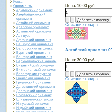
Ковка
Цена:
10,00 руб
Орнаменты
Адыгейский орнамент
Азербайджанский
орнамент
Алтайский орнамент
Описание товара
Арабский орнамент
Армянский орнамент
Арт нуво
Афганский орнамент
Башкирский орнамент
Белорусская вышивка
Алтайский орнамент 0
Бурятский орнамент
Венгерский орнамент
Цена:
30,00 руб
Верхневолжские карелы
Византийский орнамент
Викторианский орнамент
Вологодские кружева
Греческий орнамент
Описание товара
Грузинский орнамент
Дагестанский орнамент
Долганский орнамент
Египетский орнамент
Елизаветинская эпоха
Ингушский орнамент
Индийский орнамент
Ирландский орнамент