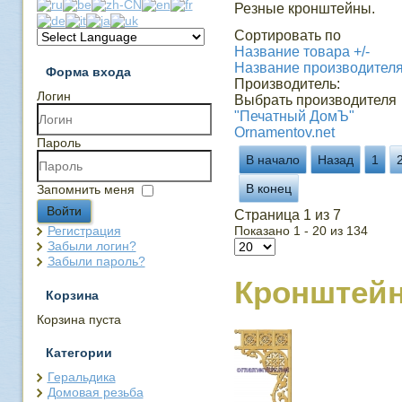
Резные кронштейны.
Сортировать по
Название товара +/-
Название производител
Форма входа
Производитель:
Логин
Выбрать производителя
"Печатный ДомЪ"
Ornamentov.net
Пароль
В начало
Назад
1
В конец
Запомнить меня
Войти
Страница 1 из 7
Регистрация
Показано 1 - 20 из 134
Забыли логин?
Забыли пароль?
Кронштей
Корзина
Корзина пуста
Категории
Геральдика
Домовая резьба