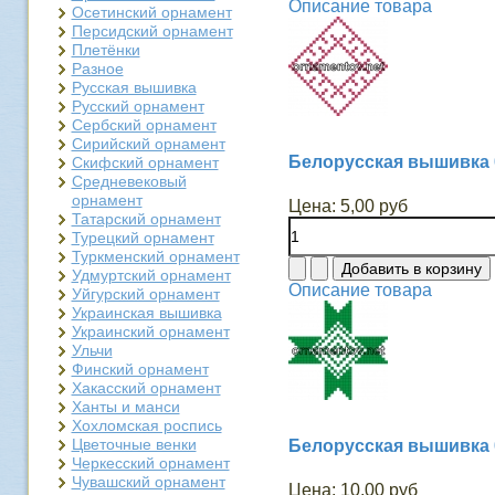
Описание товара
Осетинский орнамент
Персидский орнамент
Плетёнки
Разное
Русская вышивка
Русский орнамент
Сербский орнамент
Сирийский орнамент
Белорусская вышивка 
Скифский орнамент
Средневековый
орнамент
Цена:
5,00 руб
Татарский орнамент
Турецкий орнамент
Туркменский орнамент
Удмуртский орнамент
Описание товара
Уйгурский орнамент
Украинская вышивка
Украинский орнамент
Ульчи
Финский орнамент
Хакасский орнамент
Ханты и манси
Хохломская роспись
Цветочные венки
Белорусская вышивка 
Черкесский орнамент
Чувашский орнамент
Цена:
10,00 руб