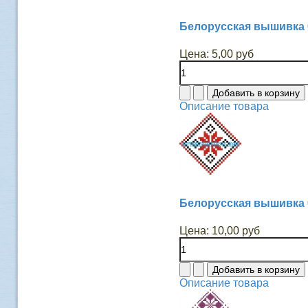
Белорусская вышивка 
Цена:
5,00 руб
Описание товара
Белорусская вышивка 
Цена:
10,00 руб
Описание товара