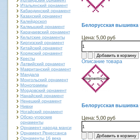
Итальянский орнамент
Кабардинский орнамент
Казахский орнамент
Калейдоскоп
Белорусская вышивка 
Калмыцкий орнамент
Карачаевский орнамент
Кельтские орнаменты
Цена:
5,00 руб
Киргизский орнамент
Китайский орнамент
Корякский орнамент
Кресты
Описание товара
Латвийский орнамент
Мавританский орнамент
Мандала
Монгольский орнамент
Монограммы
Мордовский орнамент
Нанайский орнамент
Ненецкий орнамент
Белорусская вышивка 
Нивхи
Ногайский орнамент
Обско-угорские
Цена:
5,00 руб
орнаменты
Орнамент народа манси
Орнамент Ренессанса
Орнаменты 16 века