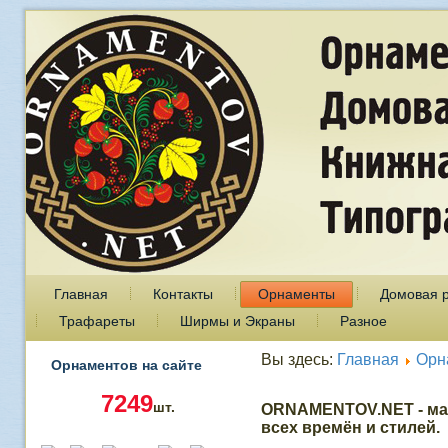
Главная
Контакты
Орнаменты
Домовая 
Трафареты
Ширмы и Экраны
Разное
Вы здесь:
Главная
Орн
Орнаментов на сайте
7249
шт.
ORNAMENTOV.NET - ма
всех времён и стилей.