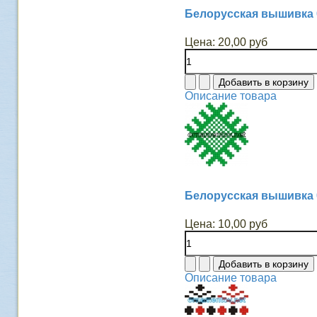
Белорусская вышивка 
Цена:
20,00 руб
Описание товара
Белорусская вышивка 
Цена:
10,00 руб
Описание товара