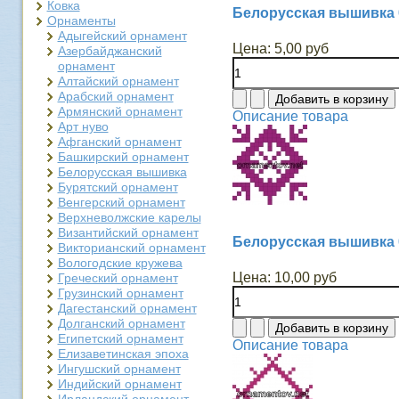
Ковка
Белорусская вышивка 
Орнаменты
Адыгейский орнамент
Цена:
5,00 руб
Азербайджанский
орнамент
Алтайский орнамент
Арабский орнамент
Армянский орнамент
Описание товара
Арт нуво
Афганский орнамент
Башкирский орнамент
Белорусская вышивка
Бурятский орнамент
Венгерский орнамент
Верхневолжские карелы
Византийский орнамент
Белорусская вышивка 
Викторианский орнамент
Вологодские кружева
Цена:
10,00 руб
Греческий орнамент
Грузинский орнамент
Дагестанский орнамент
Долганский орнамент
Египетский орнамент
Описание товара
Елизаветинская эпоха
Ингушский орнамент
Индийский орнамент
Ирландский орнамент