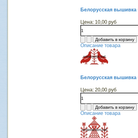
Белорусская вышивка 
Цена:
10,00 руб
Описание товара
Белорусская вышивка 
Цена:
20,00 руб
Описание товара