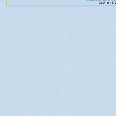
Copyright © 2