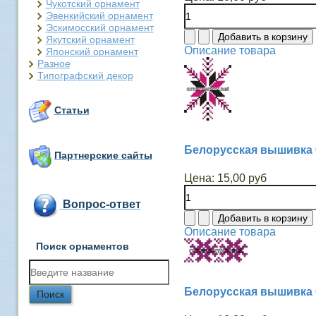
Чукотский орнамент
Эвенкийский орнамент
Эскимосский орнамент
Якутский орнамент
Описание товара
Японский орнамент
Разное
Типографский декор
Статьи
Белорусская вышивка 
Партнерские сайты
Цена:
15,00 руб
Вопрос-ответ
Описание товара
Поиск орнаментов
Белорусская вышивка 