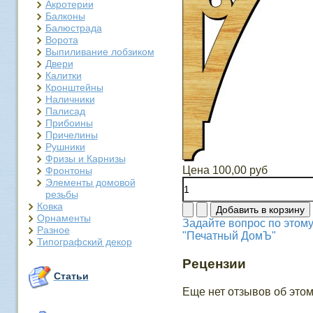
Акротерии
Балконы
Балюстрада
Ворота
Выпиливание лобзиком
Двери
Калитки
Кронштейны
Наличники
Палисад
Прибоины
Причелины
Рушники
Фризы и Карнизы
Цена
100,00 руб
Фронтоны
Элементы домовой
резьбы
Ковка
Орнаменты
Задайте вопрос по этому
Разное
"Печатный ДомЪ"
Типографский декор
Рецензии
Статьи
Еще нет отзывов об этом