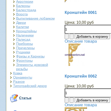
Акротерии
Балконы
Балюстрада
Кронштейн 0061
Ворота
Выпиливание лобзиком
Цена:
10,00 руб
Двери
Калитки
Кронштейны
Наличники
Палисад
Описание товара
Прибоины
Причелины
Рушники
Фризы и Карнизы
Фронтоны
Элементы домовой
резьбы
Ковка
Кронштейн 0062
Орнаменты
Разное
Типографский декор
Цена:
10,00 руб
Статьи
Описание товара