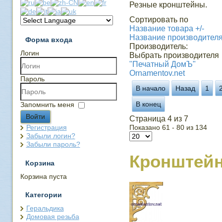
Резные кронштейны.
Сортировать по
Название товара +/-
Название производител
Форма входа
Производитель:
Логин
Выбрать производителя
"Печатный ДомЪ"
Ornamentov.net
Пароль
В начало
Назад
1
В конец
Запомнить меня
Войти
Страница 4 из 7
Регистрация
Показано 61 - 80 из 134
Забыли логин?
Забыли пароль?
Кронштей
Корзина
Корзина пуста
Категории
Геральдика
Домовая резьба