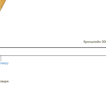
Кронштейн 00
овару
оваре.