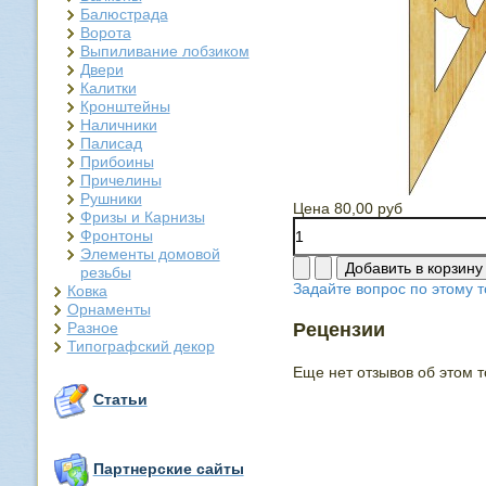
Балюстрада
Ворота
Выпиливание лобзиком
Двери
Калитки
Кронштейны
Наличники
Палисад
Прибоины
Причелины
Рушники
Цена
80,00 руб
Фризы и Карнизы
Фронтоны
Элементы домовой
резьбы
Задайте вопрос по этому т
Ковка
Орнаменты
Разное
Рецензии
Типографский декор
Еще нет отзывов об этом т
Статьи
Партнерские сайты