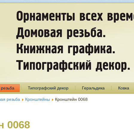
 резьба
Типографский декор
Геральдика
Ковка
ая резьба
Кронштейны
Кронштейн 0068
н 0068