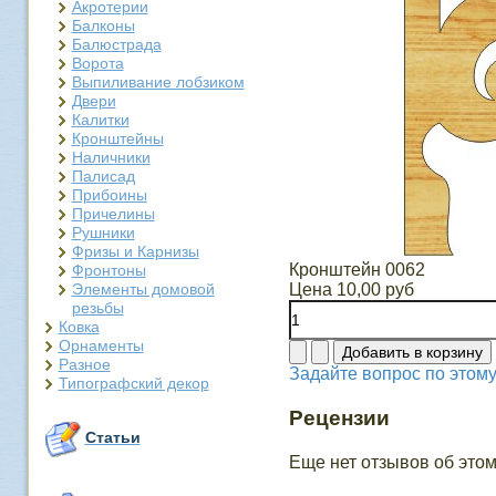
Акротерии
Балконы
Балюстрада
Ворота
Выпиливание лобзиком
Двери
Калитки
Кронштейны
Наличники
Палисад
Прибоины
Причелины
Рушники
Фризы и Карнизы
Кронштейн 0062
Фронтоны
Элементы домовой
Цена
10,00 руб
резьбы
Ковка
Орнаменты
Разное
Задайте вопрос по этому
Типографский декор
Рецензии
Статьи
Еще нет отзывов об этом