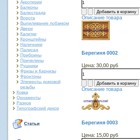
Акротерии
Балконы
Балюстрада
Описание товара
Ворота
Выпиливание лобзиком
Двери
Калитки
Кронштейны
Наличники
Палисад
Берегиня 0002
Прибоины
Причелины
Цена:
30,00 руб
Рушники
Фризы и Карнизы
Фронтоны
Элементы домовой
резьбы
Описание товара
Ковка
Орнаменты
Разное
Типографский декор
Берегиня 0003
Статьи
Цена:
15,00 руб