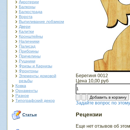
Акротерии
Балконы
Балюстрада
Ворота
Выпиливание лобзиком
Двери
Калитки
Кронштейны
Наличники
Палисад
Прибоины
Причелины
Рушники
Фризы и Карнизы
Фронтоны
Берегиня 0012
Элементы домовой
резьбы
Цена
10,00 руб
Ковка
Орнаменты
Разное
Типографский декор
Задайте вопрос по этому
Рецензии
Статьи
Еще нет отзывов об этом