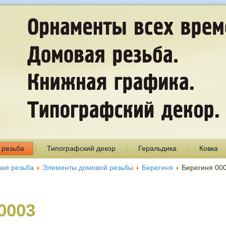
 резьба
Типографский декор
Геральдика
Ковка
ая резьба
Элементы домовой резьбы
Берегиня
Берегиня 00
0003