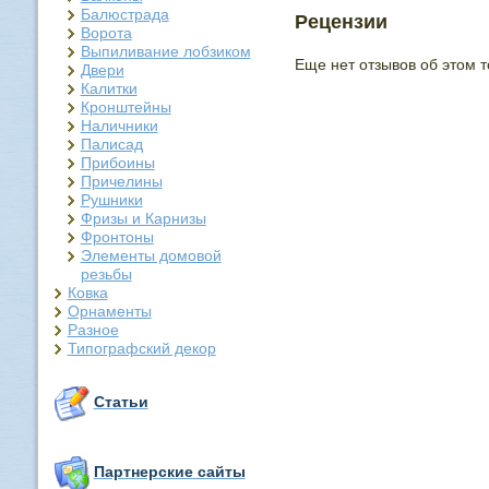
Балюстрада
Рецензии
Ворота
Выпиливание лобзиком
Еще нет отзывов об этом т
Двери
Калитки
Кронштейны
Наличники
Палисад
Прибоины
Причелины
Рушники
Фризы и Карнизы
Фронтоны
Элементы домовой
резьбы
Ковка
Орнаменты
Разное
Типографский декор
Статьи
Партнерские сайты