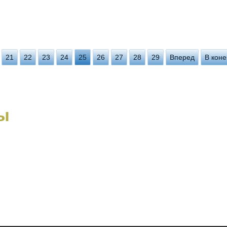
21
22
23
24
25
26
27
28
29
Вперед
В коне
ы