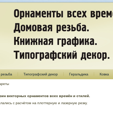
 резьба
Типографский декор
Геральдика
Ковка
ареты
ин векторных орнаментов всех времён и стилей.
лались с расчётом на плоттерную и лазерную резку.