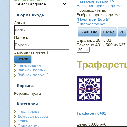
Название товара +/-
Название производителя
Производитель:
Выбрать производителя
Форма входа
"Печатный ДомЪ"
Логин
Ornamentov.net
В начало
Назад
20
Пароль
Страница 25 из 32
Показано 481 - 500 из 627
Запомнить меня
Войти
Трафарет
Регистрация
Забыли логин?
Забыли пароль?
Корзина
Корзина пуста
Категории
Геральдика
Трафарет 0481
Домовая резьба
Ковка
Цена:
30,00 руб
Орнаменты