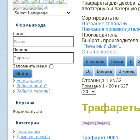
Трафареты для декора. 
плоттерную и лазерную р
Сортировать по
Название товара +/-
Форма входа
Название производител
Логин
Производитель:
Выбрать производителя
"Печатный ДомЪ"
Пароль
Ornamentov.net
В начало
Назад
1
Запомнить меня
10
Вперед
В конец
Войти
Регистрация
Страница 1 из 32
Забыли логин?
Показано 1 - 20 из 627
Забыли пароль?
Корзина
Трафарет
Корзина пуста
Категории
Геральдика
Домовая резьба
Трафарет 0001