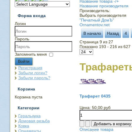
Название товара -/+
Название производителя
Производитель:
Выбрать производителя
Форма входа
"Печатный ДомЪ"
Логин
Ornamentov.net
В начало
Назад
4
Пароль
Страница 9 из 27
Показано 193 - 216 из 627
Запомнить меня
Войти
Трафарет
Регистрация
Забыли логин?
Забыли пароль?
Корзина
Трафарет 0435
Корзина пуста
Цена:
50,00 руб
Категории
Геральдика
Домовая резьба
Ковка
Описание товара
Орнаменты