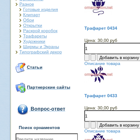
Разное
Готовые изделия
Клипарт
Обои
Открытки
Трафарет 0434
Раскрой коробок
Трафареты
Цена:
30,00 руб
Художники
Ширмы и Экраны
Типографский декор
Описание товара
Статьи
Партнерские сайты
Трафарет 0433
Цена:
30,00 руб
Вопрос-ответ
Поиск орнаментов
Описание товара