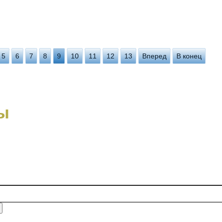
5
6
7
8
9
10
11
12
13
Вперед
В конец
ы