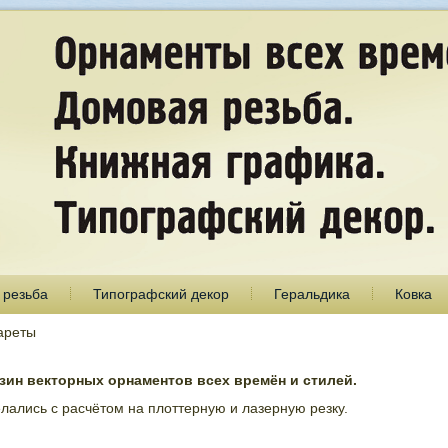
 резьба
Типографский декор
Геральдика
Ковка
ареты
ин векторных орнаментов всех времён и стилей.
лались с расчётом на плоттерную и лазерную резку.