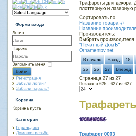
Трафареты для декора. 
плоттерную и лазерную р
Сортировать по
Название товара -/+
Форма входа
Название производител
Логин
Производитель:
Выбрать производителя
"Печатный ДомЪ"
Пароль
Ornamentov.net
В начало
Назад
18
Запомнить меня
25
26
27
Вперед
Войти
Регистрация
Страница 27 из 27
Забыли логин?
Показано 625 - 627 из 627
Забыли пароль?
Корзина
Трафарет
Корзина пуста
Категории
Геральдика
Домовая резьба
Трафарет 0003