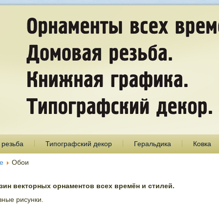
 резьба
Типографский декор
Геральдика
Ковка
е
Обои
ин векторных орнаментов всех времён и стилей.
вные рисунки.