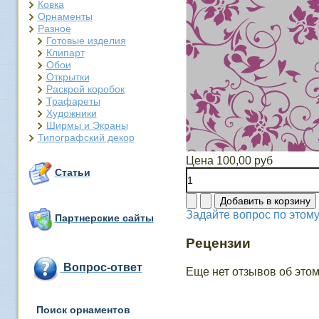
Ковка
Орнаменты
Разное
Готовые изделия
Клипарт
Обои
Открытки
Раскрой коробок
Трафареты
Художники
Ширмы и Экраны
Типографский декор
Цена
100,00 руб
Статьи
Задайте вопрос по этому
Партнерские сайты
Рецензии
Вопрос-ответ
Еще нет отзывов об этом
Поиск орнаментов