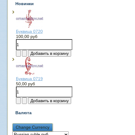
Новинки
Буквица 0720
100,00 руб
Буквица 0719
50,00 руб
Валюта