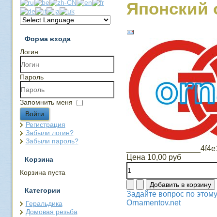
Японский 
Форма входа
Логин
Пароль
Запомнить меня
Войти
Регистрация
Забыли логин?
Забыли пароль?
_________________4f4e
Цена
10,00 руб
Корзина
Корзина пуста
Категории
Задайте вопрос по этому
Ornamentov.net
Геральдика
Домовая резьба