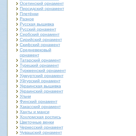
Осетинский орнамент
Персидский орнамент
Плетёнки
Разное
Русская вышивка
Русский орнамент
Сербский орнамент
Сирийский орнамент
Скифский орнамент
Средневековый
орнамент
Татарский орнамент
Турецкий орнамент
Туркменский орнамент
Удмуртский орнамент
Уйгурский орнамент
Украинская вышивка
Украинский орнамент
Ульчи
Финский орнамент
Хакасский орнамент
Ханты и манси
Хохломская роспись
Цветочные венки
Черкесский орнамент
Чувашский орнамент