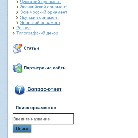
Чукотский орнамент
Эвенкийский орнамент
Эскимосский орнамент
Якутский орнамент
Японский орнамент
Разное
Типографский декор
Статьи
Партнерские сайты
Вопрос-ответ
Поиск орнаментов