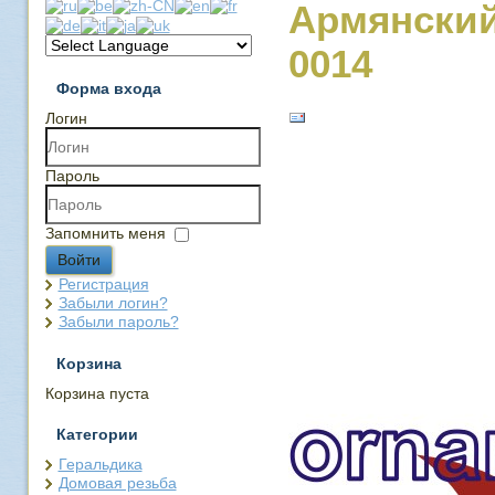
Армянский
0014
Форма входа
Логин
Пароль
Запомнить меня
Войти
Регистрация
Забыли логин?
Забыли пароль?
Корзина
Корзина пуста
Категории
Геральдика
Домовая резьба