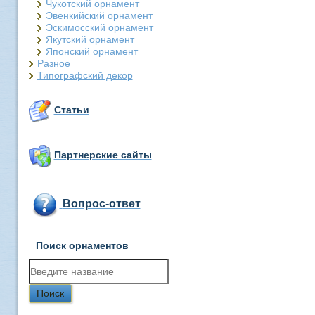
Чукотский орнамент
Эвенкийский орнамент
Эскимосский орнамент
Якутский орнамент
Японский орнамент
Разное
Типографский декор
Статьи
Партнерские сайты
Вопрос-ответ
Поиск орнаментов